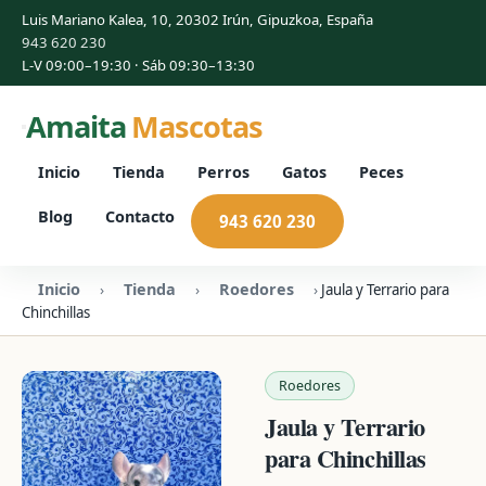
Luis Mariano Kalea, 10, 20302 Irún, Gipuzkoa, España
943 620 230
L-V 09:00–19:30 · Sáb 09:30–13:30
Amaita
Mascotas
Inicio
Tienda
Perros
Gatos
Peces
Blog
Contacto
943 620 230
Inicio
Tienda
Roedores
›
›
›
Jaula y Terrario para
Chinchillas
Roedores
Jaula y Terrario
para Chinchillas