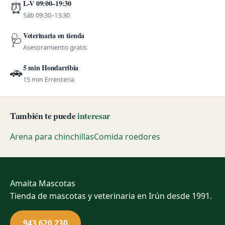
L-V 09:00–19:30
⏰
Sáb 09:30–13:30
Veterinaria en tienda
🩺
Asesoramiento gratis
5 min Hondarribia
🚗
15 min Errenteria
También te puede
interesar
Arena para chinchillas
Comida roedores
Amaita
Mascotas
Tienda de mascotas y veterinaria en Irún desde 1991.
943 620 230