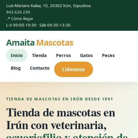
Luis Mariano Kalea, 10, 20302 Irún, Gipuzkoa
943 620 230
📍 Cómo llegar
L-V 09:00-19:30 · Sáb 09:30-13:30
Amaita
Mascotas
Inicio
Tienda
Perros
Gatos
Peces
Blog
Contacto
Llámanos
TIENDA DE MASCOTAS EN IRÚN DESDE 1991
Tienda de mascotas en
Irún con veterinaria,
acuariofilia y atención de