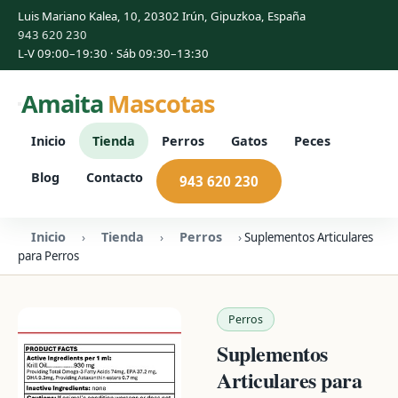
Luis Mariano Kalea, 10, 20302 Irún, Gipuzkoa, España
943 620 230
L-V 09:00–19:30 · Sáb 09:30–13:30
Amaita
Mascotas
Inicio
Tienda
Perros
Gatos
Peces
Blog
Contacto
943 620 230
Inicio
Tienda
Perros
›
›
›
Suplementos Articulares
para Perros
Perros
Suplementos
Articulares para