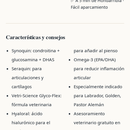
✅ A 5 min de Hondarribia ·
Fácil aparcamiento
Características y consejos
Synoquin: condroitina +
para añadir al pienso
glucosamina + DHAS
Omega-3 (EPA/DHA)
Seraquin: para
para reducir inflamación
articulaciones y
articular
cartílagos
Especialmente indicado
Vetri-Science Glyco-Flex:
para Labrador, Golden,
fórmula veterinaria
Pastor Alemán
Hyaloral: ácido
Asesoramiento
hialurónico para el
veterinario gratuito en