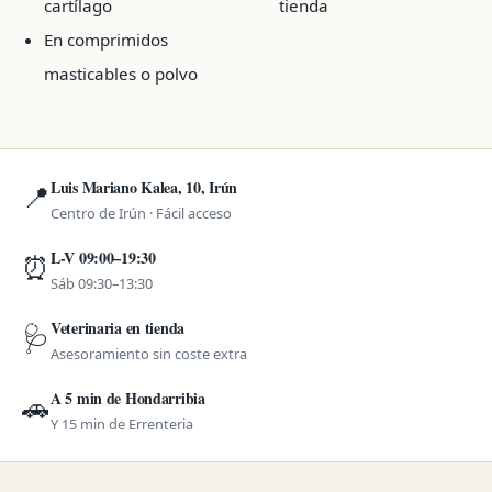
cartílago
tienda
En comprimidos
masticables o polvo
Luis Mariano Kalea, 10, Irún
📍
Centro de Irún · Fácil acceso
L-V 09:00–19:30
⏰
Sáb 09:30–13:30
Veterinaria en tienda
🩺
Asesoramiento sin coste extra
A 5 min de Hondarribia
🚗
Y 15 min de Errenteria