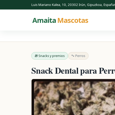
Luis Mariano Kalea, 10, 20302 Irún, Gipuzkoa, España
Amaita
Mascotas
🎁 Snacks y premios
🐾 Perros
Snack Dental para Perr