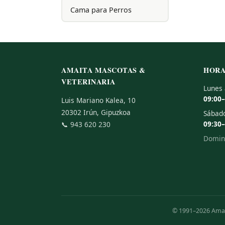
Cama para Perros
AMAITA MASCOTAS &
HORA
VETERINARIA
Lunes 
09:00
Luis Mariano Kalea, 10
20302 Irún, Gipuzkoa
Sábad
09:30
📞
943 620 230
Doming
© 1991–2026 Amait