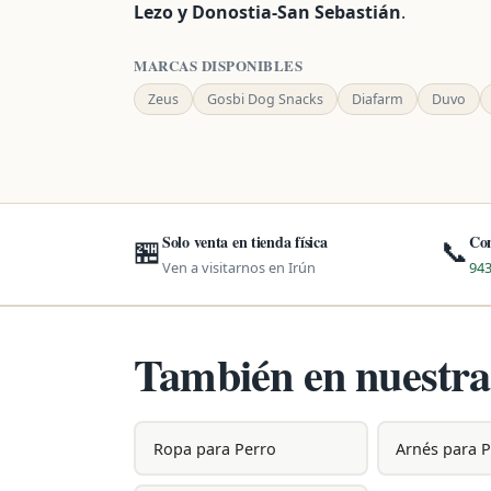
Lezo y Donostia-San Sebastián
.
MARCAS DISPONIBLES
Zeus
Gosbi Dog Snacks
Diafarm
Duvo
Solo venta en tienda física
Con
🏪
📞
Ven a visitarnos en Irún
943
También en nuestra
Ropa para Perro
Arnés para 