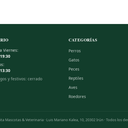
RIO
CATEGORÍAS
a Viernes:
Perros
–19:30
Gatos
os:
Peces
–13:30
Reptiles
os y festivos: cerrado
Aves
Roedores
a Mascotas & Veterinaria · Luis Mariano Kalea, 10, 20302 Irún · Todos los d