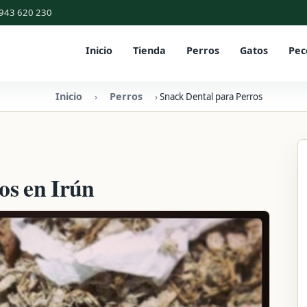
943 620 230
Inicio
Tienda
Perros
Gatos
Pec
Inicio
Perros
›
›
Snack Dental para Perros
os en Irún