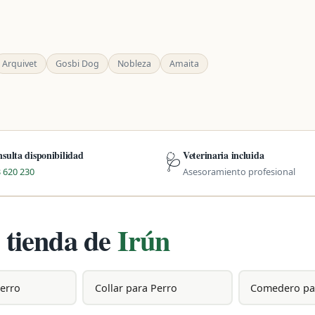
Arquivet
Gosbi Dog
Nobleza
Amaita
sulta disponibilidad
Veterinaria incluida
🩺
 620 230
Asesoramiento profesional
 tienda de
Irún
Perro
Collar para Perro
Comedero pa