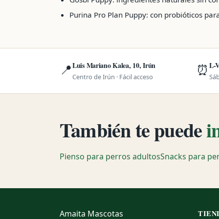
Purina Pro Plan Puppy: con probióticos para
Luis Mariano Kalea, 10, Irún
L-V
📍
⏰
Centro de Irún · Fácil acceso
Sáb
También te puede
i
Pienso para perros adultos
Snacks para pe
Amaita
Mascotas
TIEN