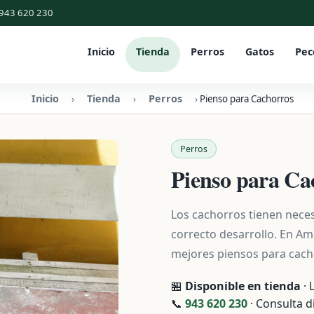
943 620 230
Inicio
Tienda
Perros
Gatos
Pec
Inicio
Tienda
Perros
›
›
›
Pienso para Cachorros
Perros
Pienso para Ca
Los cachorros tienen neces
correcto desarrollo. En A
mejores piensos para cach
🏪
Disponible en tienda
· 
📞
943 620 230
· Consulta d