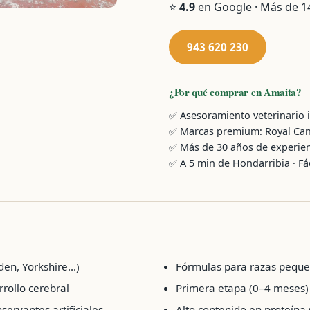
⭐
4.9
en Google · Más de 14
943 620 230
¿Por qué comprar en Amaita?
✅ Asesoramiento veterinario 
✅ Marcas premium: Royal Canin,
✅ Más de 30 años de experien
✅ A 5 min de Hondarribia · Fá
en, Yorkshire...)
Fórmulas para razas peque
rrollo cerebral
Primera etapa (0–4 meses)
servantes artificiales
Alto contenido en proteína 