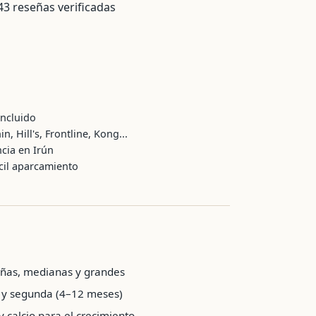
3 reseñas verificadas
incluido
 Hill's, Frontline, Kong...
cia en Irún
cil aparcamiento
ñas, medianas y grandes
 y segunda (4–12 meses)
y calcio para el crecimiento