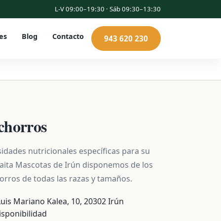
L-V 09:00–19:30 · Sáb 09:30–13:30
es
Blog
Contacto
943 620 230
chorros
idades nutricionales específicas para su
maita Mascotas de Irún disponemos de los
orros de todas las razas y tamaños.
Luis Mariano Kalea, 10, 20302 Irún
isponibilidad