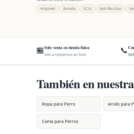
Arquivet
Amaita
I.C.A.
Axis Bio-Zoo
Se
Solo venta en tienda física
Con
🏪
📞
Ven a visitarnos en Irún
943
También en nuestra
Ropa para Perro
Arnés para 
Cama para Perros