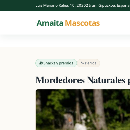
Luis Mariano Kalea, 10, 20302 Irún, Gipuzkoa, España
Amaita
Mascotas
🎁 Snacks y premios
🐾 Perros
Mordedores Naturales p