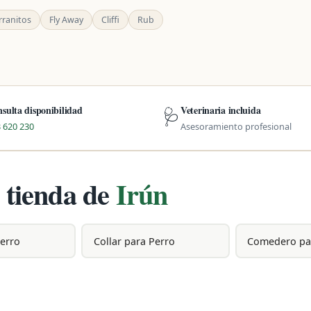
rranitos
Fly Away
Cliffi
Rub
sulta disponibilidad
Veterinaria incluida
🩺
 620 230
Asesoramiento profesional
 tienda de
Irún
Perro
Collar para Perro
Comedero pa