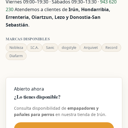
Viernes 09:00–19:30 · Sábados 09:30–13:30 ·
943 620
230
Atendemos a clientes de
Irún, Hondarribia,
Errenteria, Oiartzun, Lezo y Donostia-San
Sebastián
.
MARCAS DISPONIBLES
Nobleza
I.C.A.
Savic
dogstyle
Arquivet
Record
Diafarm
Abierto ahora
¿Lo tienes disponible?
Consulta disponibilidad de
empapadores y
pañales para perros
en nuestra tienda de Irún.