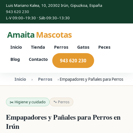
Luis Mariano Kalea, 10, 20302 Irún, Gipuzkoa, España
943 620 230
L-V 09:00–19:30 · Sáb 09:30–13:30
Amaita
Mascotas
Inicio
Tienda
Perros
Gatos
Peces
Blog
Contacto
943 620 230
Inicio
Perros
›
›
Empapadores y Pañales para Perros
✂️ Higiene y cuidado
🐾 Perros
Empapadores y Pañales para Perros en
Irún