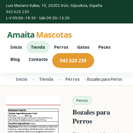
Luis Mariano Kalea, 10, 20302 Irún, Gipuzkoa, España
943 620 230
L-V 09:00–19:30 · Sáb 09:30–13:30
Amaita
Mascotas
Inicio
Tienda
Perros
Gatos
Peces
Blog
Contacto
943 620 230
Inicio
Tienda
Perros
›
›
›
Bozales para Perros
Perros
Bozales para
Perros