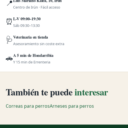
Luis Mariano Kalea, 10, Irún
📍
Centro de Irún · Fácil acceso
L-V 09:00–19:30
⏰
Sáb 09:30–13:30
Veterinaria en tienda
🩺
Asesoramiento sin coste extra
A 5 min de Hondarribia
🚗
Y 15 min de Errenteria
También te puede
interesar
Correas para perros
Arneses para perros