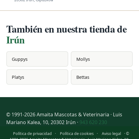
También en nuestra tienda de
Irún
Guppys
Mollys
Platys
Bettas
© 1991-2026 Amaita Mascotas & Veterinaria · Luis
Mariano Kalea, 10, 20302 Irún ·
943 620 230
Política de privacidad
·
Política de cookies
·
Aviso legal
· ©