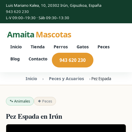
Luis Mariano Kalea, 10, 20302 Irún, Gipuzkoa, España
943 620 230
L-V 09:00–19:30 · Sáb 09:30–13:30
Amaita
Mascotas
Inicio
Tienda
Perros
Gatos
Peces
Blog
Contacto
943 620 230
Inicio
Peces y Acuarios
›
›
Pez Espada
🐾 Animales
🐠 Peces
Pez Espada en Irún