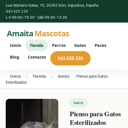
Luis Mariano Kalea, 10, 20302 Irún, Gipuzkoa, España
943 620 230
L-V 09:00–19:30 · Sáb 09:30–13:30
Amaita
Mascotas
Inicio
Tienda
Perros
Gatos
Peces
Blog
Contacto
943 620 230
Inicio
Tienda
Gatos
›
›
›
Pienso para Gatos
Esterilizados
Gatos
Pienso para Gatos
Esterilizados