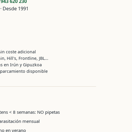
:
943 620 230
 · Desde 1991
in coste adicional
Hill's, Frontline, JBL...
s en Irún y Gipuzkoa
aparcamiento disponible
ttens < 8 semanas: NO pipetas
parasitación mensual
imo en verano