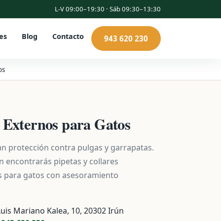
L-V 09:00–19:30 · Sáb 09:30–13:30
es
Blog
Contacto
943 620 230
os
s Externos para Gatos
n protección contra pulgas y garrapatas.
 encontrarás pipetas y collares
os para gatos con asesoramiento
Luis Mariano Kalea, 10, 20302 Irún