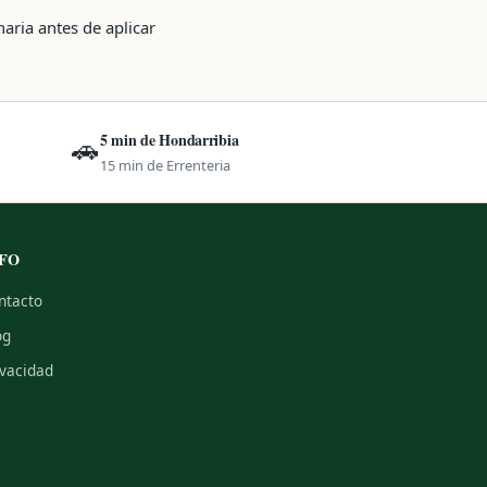
aria antes de aplicar
5 min de Hondarribia
🚗
15 min de Errenteria
FO
ntacto
og
ivacidad