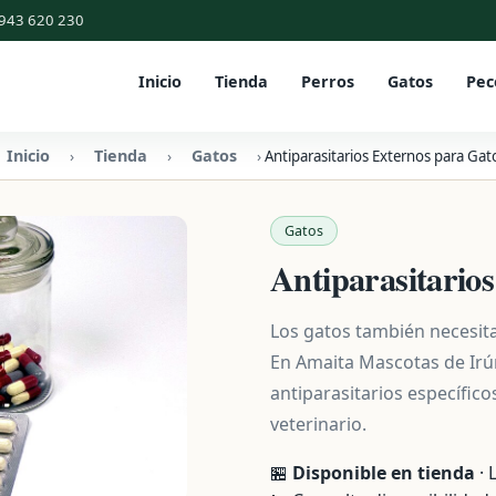
943 620 230
Inicio
Tienda
Perros
Gatos
Pec
Inicio
Tienda
Gatos
›
›
›
Antiparasitarios Externos para Gat
Gatos
Antiparasitario
Los gatos también necesita
En Amaita Mascotas de Irún
antiparasitarios específic
veterinario.
🏪
Disponible en tienda
· 