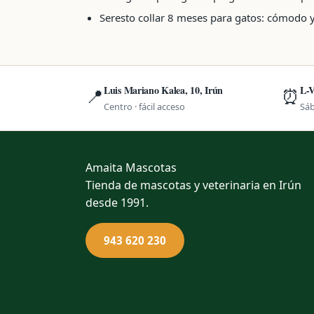
Seresto collar 8 meses para gatos: cómodo 
Luis Mariano Kalea, 10, Irún
L-V
📍
⏰
Centro · fácil acceso
Sáb
Amaita
Mascotas
Tienda de mascotas y veterinaria en Irún
desde 1991.
943 620 230