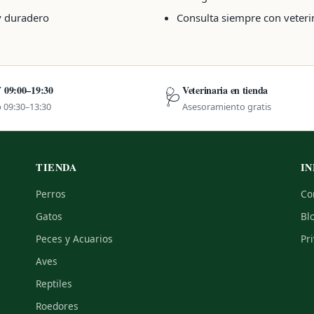
y duradero
Consulta siempre con veterin
 09:00–19:30
Veterinaria en tienda
🩺
 09:30–13:30
Asesoramiento gratis
TIENDA
IN
Perros
Co
Gatos
Bl
Peces y Acuarios
Pr
Aves
Reptiles
Roedores