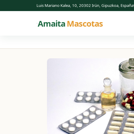
Luis Mariano Kalea, 10, 20302 Irún, Gipuzkoa, España
Amaita
Mascotas