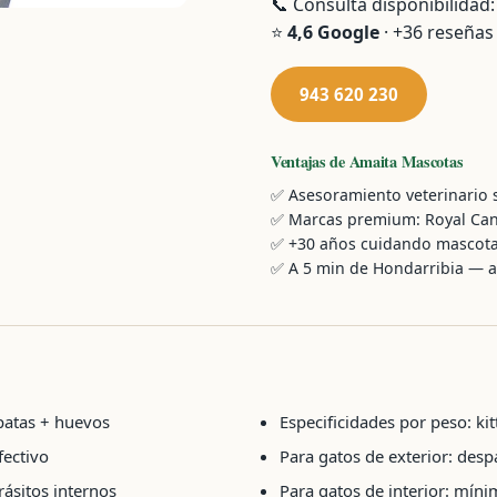
📞 Consulta disponibilidad
⭐
4,6 Google
· +36 reseñas
943 620 230
Ventajas de Amaita Mascotas
✅ Asesoramiento veterinario s
✅ Marcas premium: Royal Canin, 
✅ +30 años cuidando mascota
✅ A 5 min de Hondarribia — 
patas + huevos
Especificidades por peso: ki
fectivo
Para gatos de exterior: des
rásitos internos
Para gatos de interior: mín